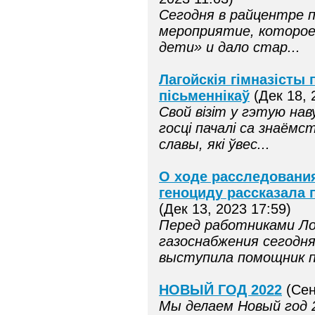
Сегодня в райцентре 
мероприятие, которо
дети» и дало стар...
Лагойскія гімназісты
пісьменнікаў
(Дек 18, 
Свой візіт у гэтую на
госці пачалі са знаёмс
славы, які ўвес...
О ходе расследования
геноциду рассказала
(Дек 13, 2023 17:59)
Перед работниками Ло
газоснабжения сегодня
выступила помощник пр
НОВЫЙ ГОД 2022
(Сен
Мы делаем Новый год 