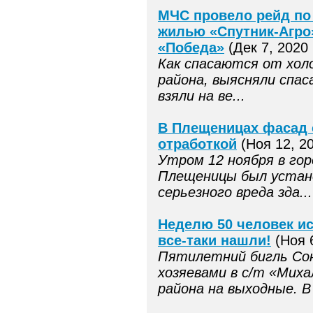
МЧС провело рейд по
жилью «Спутник-Агро
«Победа»
(Дек 7, 2020 
Как спасаются от хол
района, выясняли спас
взяли на ве...
В Плещеницах фасад 
отработкой
(Ноя 12, 20
Утром 12 ноября в гор
Плещеницы был устан
серьезного вреда зда...
Неделю 50 человек ис
все-таки нашли!
(Ноя 6
Пятилетний бигль Сон
хозяевами в с/т «Миха
района на выходные. В 