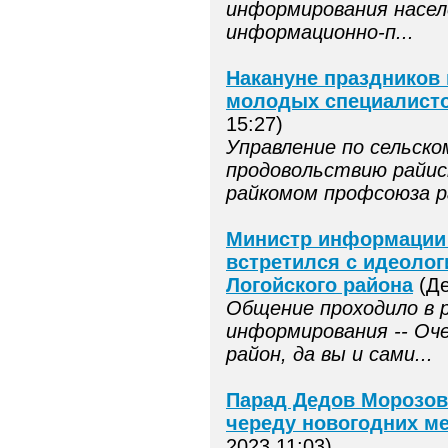
информирования насел
информационно-п...
Накануне праздников 
молодых специалист
15:27)
Управление по сельско
продовольствию райис
райкомом профсоюза ра
Министр информации
встретился с идеоло
Логойского района
(Де
Общение проходило в 
информирования -- Оче
район, да вы и сами...
Парад Дедов Морозов
череду новогодних м
2023 11:03)